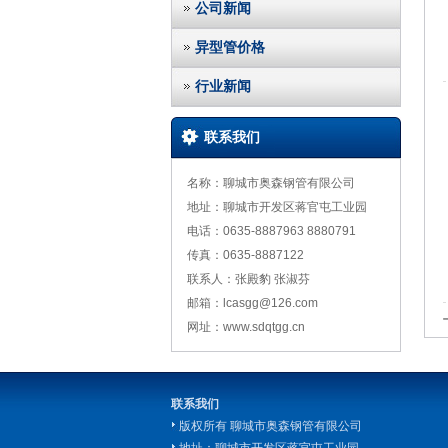
公司新闻
异型管价格
行业新闻
联系我们
名称：聊城市奥森钢管有限公司
地址：聊城市开发区蒋官屯工业园
电话：0635-8887963 8880791
传真：0635-8887122
联系人：张殿豹 张淑芬
邮箱：lcasgg@126.com
网址：www.sdqtgg.cn
联系我们
版权所有 聊城市奥森钢管有限公司