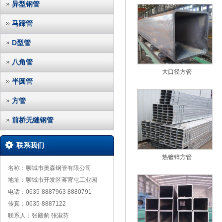
异型钢管
马蹄管
D型管
八角管
大口径方管
半圆管
方管
前桥无缝钢管
联系我们
热镀锌方管
名称：聊城市奥森钢管有限公司
地址：聊城市开发区蒋官屯工业园
电话：0635-8887963 8880791
传真：0635-8887122
联系人：张殿豹 张淑芬