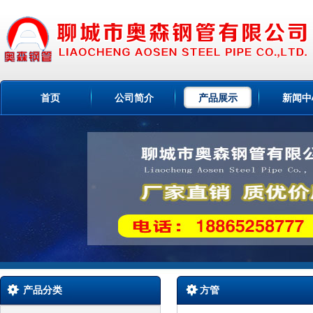
首页
公司简介
产品展示
新闻中
产品分类
方管