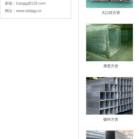
邮箱：lcasgg@126.com
网址：www.sdqtgg.cn
大口径方管
厚壁方管
镀锌方管