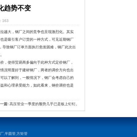
化趋势不变
：
163
拉越大，钢厂之间的竞争也呈现激烈化。其实
，也是吸引客户订货的一种方式，可见近期钢厂
，导致钢厂订单方面执行愈发困难，钢厂此次出
式。
价，使得贸易商多偏向于此种方式定价钢厂，
单情况明显好于建材钢厂，两者的调价方向也出
们可以了解到，一般情况下，钢厂会考虑自己的
利益和心理承受能力，如此看来，钢价调价也是
一篇:
高压管业一季度的颓势几乎已是板上钉钉。
厂
,
半圆管
,
方矩管