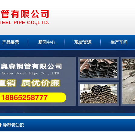
产品展示
新闻中心
现货资源
生产车间
异型管知识