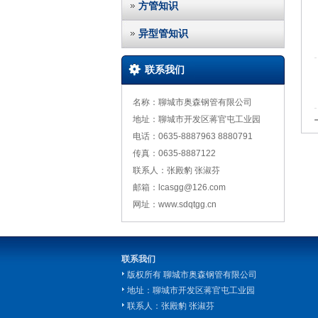
方管知识
异型管知识
联系我们
名称：聊城市奥森钢管有限公司
地址：聊城市开发区蒋官屯工业园
电话：0635-8887963 8880791
传真：0635-8887122
联系人：张殿豹 张淑芬
邮箱：lcasgg@126.com
网址：www.sdqtgg.cn
联系我们
版权所有 聊城市奥森钢管有限公司
地址：聊城市开发区蒋官屯工业园
联系人：张殿豹 张淑芬