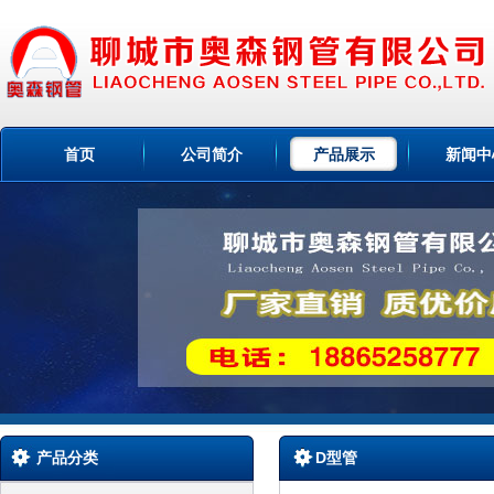
首页
公司简介
产品展示
新闻中
产品分类
D型管